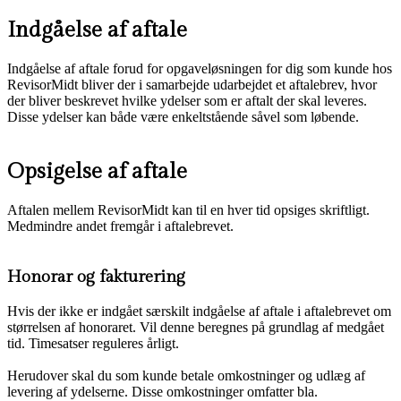
Spring
Indgåelse af aftale
til
indhold
Indgåelse af aftale forud for opgaveløsningen for dig som kunde hos
RevisorMidt bliver der i samarbejde udarbejdet et aftalebrev, hvor
der bliver beskrevet hvilke ydelser som er aftalt der skal leveres.
Disse ydelser kan både være enkeltstående såvel som løbende.
Opsigelse af aftale
Aftalen mellem RevisorMidt kan til en hver tid opsiges skriftligt.
Medmindre andet fremgår i aftalebrevet.
Honorar og fakturering
Hvis der ikke er indgået særskilt indgåelse af aftale i aftalebrevet om
størrelsen af honoraret. Vil denne beregnes på grundlag af medgået
tid. Timesatser reguleres årligt.
Herudover skal du som kunde betale omkostninger og udlæg af
levering af ydelserne. Disse omkostninger omfatter bla.