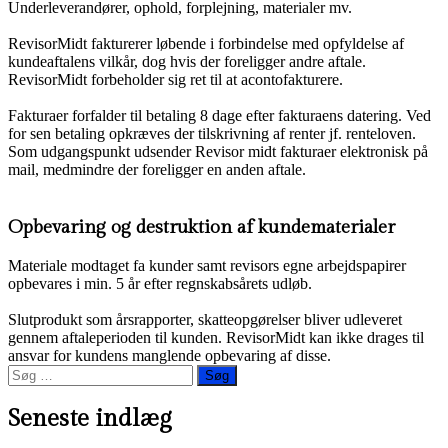
Underleverandører, ophold, forplejning, materialer mv.
RevisorMidt fakturerer løbende i forbindelse med opfyldelse af
kundeaftalens vilkår, dog hvis der foreligger andre aftale.
RevisorMidt forbeholder sig ret til at acontofakturere.
Fakturaer forfalder til betaling 8 dage efter fakturaens datering. Ved
for sen betaling opkræves der tilskrivning af renter jf. renteloven.
Som udgangspunkt udsender Revisor midt fakturaer elektronisk på
mail, medmindre der foreligger en anden aftale.
Opbevaring og destruktion af kundematerialer
Materiale modtaget fa kunder samt revisors egne arbejdspapirer
opbevares i min. 5 år efter regnskabsårets udløb.
Slutprodukt som årsrapporter, skatteopgørelser bliver udleveret
gennem aftaleperioden til kunden. RevisorMidt kan ikke drages til
ansvar for kundens manglende opbevaring af disse.
Søg
efter:
Seneste indlæg