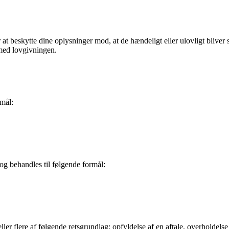
 at beskytte dine oplysninger mod, at de hændeligt eller ulovligt bliver sl
med lovgivningen.
mål:
g behandles til følgende formål:
r flere af følgende retsgrundlag: opfyldelse af en aftale, overholdelse af