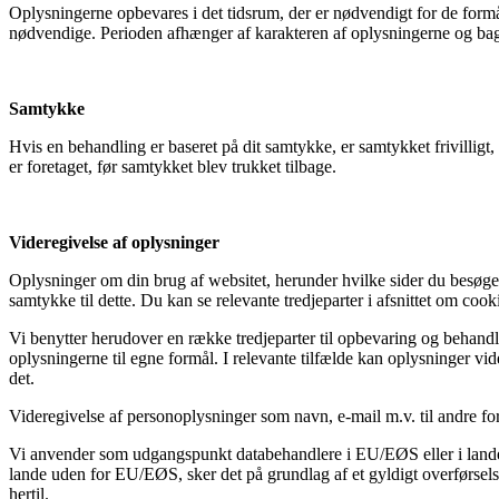
Oplysningerne opbevares i det tidsrum, der er nødvendigt for de formål,
nødvendige. Perioden afhænger af karakteren af oplysningerne og baggr
Samtykke
Hvis en behandling er baseret på dit samtykke, er samtykket frivilligt
er foretaget, før samtykket blev trukket tilbage.
Videregivelse af oplysninger
Oplysninger om din brug af websitet, herunder hvilke sider du besøger, 
samtykke til dette. Du kan se relevante tredjeparter i afsnittet om cook
Vi benytter herudover en række tredjeparter til opbevaring og behand
oplysningerne til egne formål. I relevante tilfælde kan oplysninger vide
det.
Videregivelse af personoplysninger som navn, e-mail m.v. til andre for
Vi anvender som udgangspunkt databehandlere i EU/EØS eller i lande, d
lande uden for EU/EØS, sker det på grundlag af et gyldigt overførse
hertil.