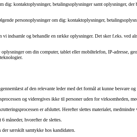
m dig: kontaktoplysninger, betalingsoplysninger samt oplysninger, der b
følgende personoplysninger om dig: kontaktoplysninger, betalingsoplysn
an vi indsamle og behandle en række oplysninger. Det sker f.eks. ved al
oplysninger om din computer, tablet eller mobiltelefon, IP-adresse, geo
 teknologier.
gennemlæst af den relevante leder med det formål at kunne besvare og vu
gsprocessen og videregives ikke til personer uden for virksomheden, medm
utteringsprocessen er afsluttet. Herefter slettes materialet, medmindre v
 måneder, hvorefter de slettes.
 der særskilt samtykke hos kandidaten.