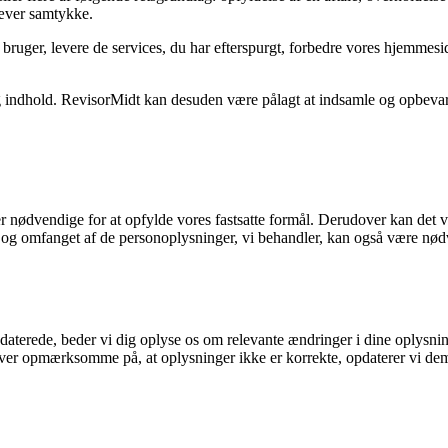
æver samtykke.
 bruger, levere de services, du har efterspurgt, forbedre vores hjemmes
g indhold. RevisorMidt kan desuden være pålagt at indsamle og opbevar
r nødvendige for at opfylde vores fastsatte formål. Derudover kan det 
og omfanget af de personoplysninger, vi behandler, kan også være nødven
pdaterede, beder vi dig oplyse os om relevante ændringer i dine oplysni
iver opmærksomme på, at oplysninger ikke er korrekte, opdaterer vi dem,