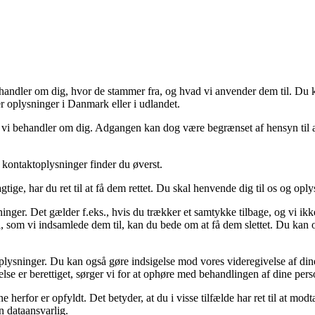
i behandler om dig, hvor de stammer fra, og hvad vi anvender dem til. Du
 oplysninger i Danmark eller i udlandet.
vi behandler om dig. Adgangen kan dog være begrænset af hensyn til a
 kontaktoplysninger finder du øverst.
ige, har du ret til at få dem rettet. Du skal henvende dig til os og opl
lysninger. Det gælder f.eks., hvis du trækker et samtykke tilbage, og vi i
l, som vi indsamlede dem til, kan du bede om at få dem slettet. Du kan 
oplysninger. Du kan også gøre indsigelse mod vores videregivelse af di
else er berettiget, sørger vi for at ophøre med behandlingen af dine per
e herfor er opfyldt. Det betyder, at du i visse tilfælde har ret til at mo
n dataansvarlig.