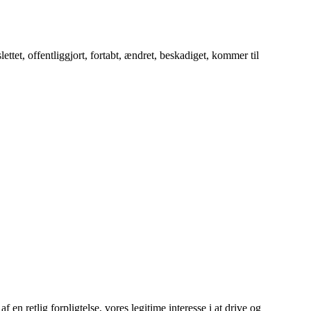
ettet, offentliggjort, fortabt, ændret, beskadiget, kommer til
 en retlig forpligtelse, vores legitime interesse i at drive og