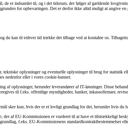
 de er indsamlet til, og i det tidsrum, der følger af gældende lovgivnin
unden for opbevaringen. Det er derfor ikke altid muligt at angive en g
, og du kan til enhver tid trække det tilbage ved at kontakte os. Tilbag
tekniske oplysninger og eventuelle oplysninger til brug for statistik ell
ies nedenfor eller i vores cookie-banner.
ling af oplysninger, herunder leverandører af IT-løsninger. Disse beh
regives til f.eks. offentlige myndigheder, banker, inkassofirmaer, revisor
mål sker kun, hvis der er et lovligt grundlag for det, herunder hvis du 
er af EU-Kommissionen er vurderet til at have et tilstrækkeligt beskyt
lsgrundlag, f.eks. EU-Kommissionens standardkontraktbestemmelser elle