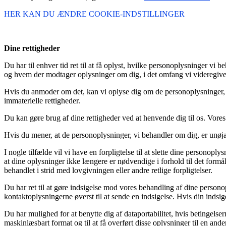
HER KAN DU ÆNDRE COOKIE-INDSTILLINGER
Dine rettigheder
Du har til enhver tid ret til at få oplyst, hvilke personoplysninger v
og hvem der modtager oplysninger om dig, i det omfang vi videregiver
Hvis du anmoder om det, kan vi oplyse dig om de personoplysninger, 
immaterielle rettigheder.
Du kan gøre brug af dine rettigheder ved at henvende dig til os. Vores
Hvis du mener, at de personoplysninger, vi behandler om dig, er unøjagt
I nogle tilfælde vil vi have en forpligtelse til at slette dine personop
at dine oplysninger ikke længere er nødvendige i forhold til det formå
behandlet i strid med lovgivningen eller andre retlige forpligtelser.
Du har ret til at gøre indsigelse mod vores behandling af dine person
kontaktoplysningerne øverst til at sende en indsigelse. Hvis din indsig
Du har mulighed for at benytte dig af dataportabilitet, hvis betingelsern
maskinlæsbart format og til at få overført disse oplysninger til en ande