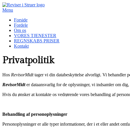
S
p
Menu
r
Forside
i
Fordele
n
Om os
g
VORES TJENESTER
t
REGNSKABS PRISER
i
Kontakt
l
i
n
Privatpolitik
d
h
o
Hos
RevisorMidt
tager vi din databeskyttelse alvorligt. Vi behandler 
l
d
RevisorMidt
er dataansvarlig for de oplysninger, vi indsamler om dig
Hvis du ønsker at kontakte os vedrørende vores behandling af person
Behandling af personoplysninger
Personoplysninger er alle typer informationer, der i et eller andet omfa